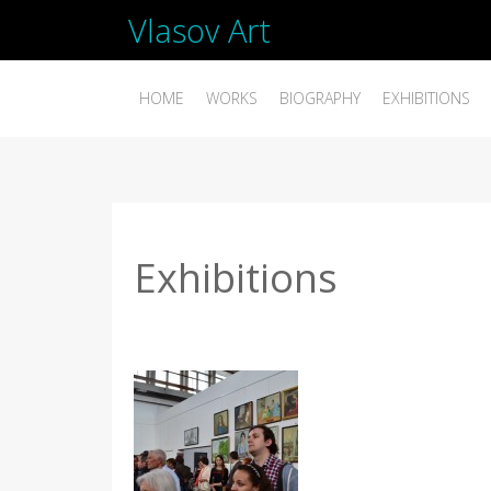
Vlasov Art
HOME
WORKS
BIOGRAPHY
EXHIBITIONS
Exhibitions