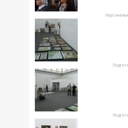
Персональн
Подгото
Подгото